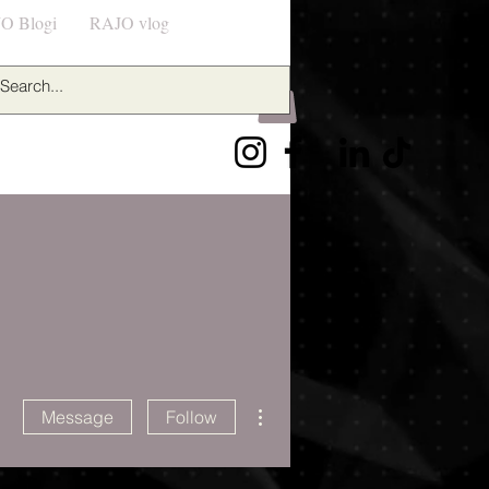
O Blogi
RAJO vlog
Log In
More actions
Message
Follow