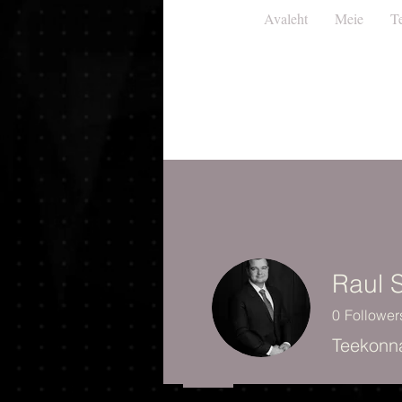
Avaleht
Meie
T
Raul 
0
Follower
Teekonn