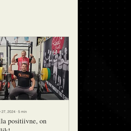
 27, 2024
∙
5
min
la positiivne, on
lik!