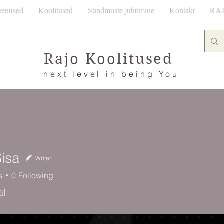
eenused
Koolitused
Sündmuste juhtimine
Kontakt
RAJ
Rajo Koolitused
next level in being You
Sisa
Writer
s
0
Following
al