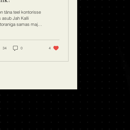
n täna teel kontorisse
 asub Jah Kalli
storaniga samas majas.
s teeb selle hommiku
stsuguseks? Nimelt
ustasin minna täna...
34
0
4