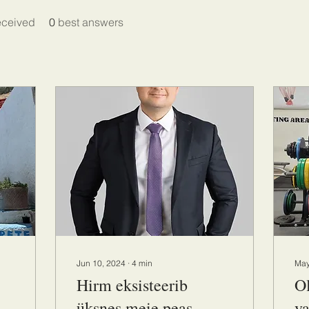
eceived
0
best answers
Jun 10, 2024
∙
4
min
May
Hirm eksisteerib
Ol
üksnes meie peas...
va