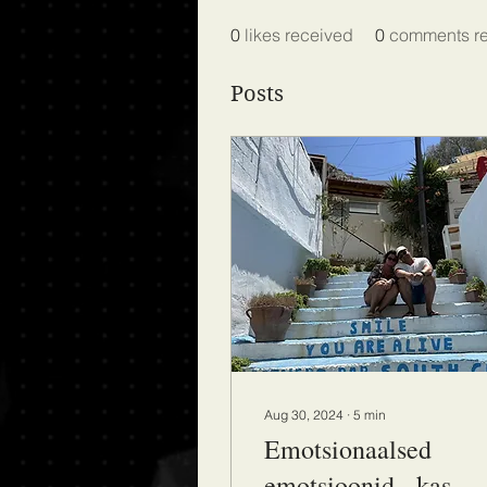
0
likes received
0
comments r
Posts
Aug 30, 2024
∙
5
min
Emotsionaalsed
emotsioonid - kas